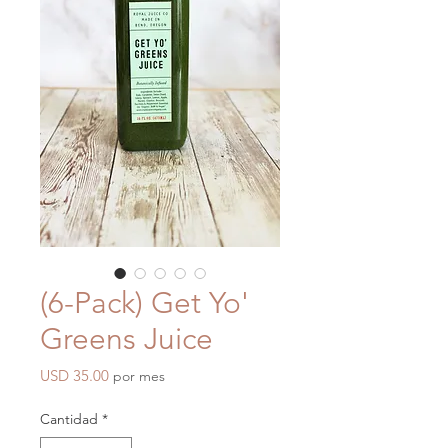
(6-Pack) Get Yo'
Greens Juice
Precio
USD 35.00
por mes
Cantidad
*