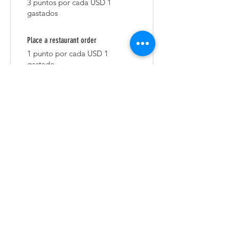
3 puntos por cada USD 1
gastados
Place a restaurant order
1 punto por cada USD 1
gastado
Purchase a product
1 punto por cada USD 1
gastado
Sign up to the site
50 puntos
03